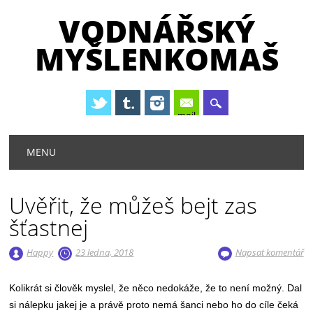
VODNÁŘSKÝ
MYŠLENKOMAŠ
mail
Hlavní navigační menu
Přejít
MENU
k
obsahu
webu
Uvěřit, že můžeš bejt zas
šťastnej
Happy
23 ledna, 2018
Napsat komentář
Kolikrát si člověk myslel, že něco nedokáže, že to není možný. Dal
si nálepku jakej je a právě proto nemá šanci nebo ho do cíle čeká