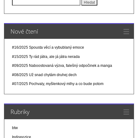
Vyhledávání
Nové čtení
#16/2025 Spousta věcí a vybublaný emoce
#15/2025 Ty rád játra, ale já játra nerada
#09/2025 Naboostovaná výzva, falešný odpočinek a manga
#08/2025 Už snad chytám druhej dech
#07/2025 Pochvaly, myšlenkový mlhy a co bude potom
Rubriky
btw
Indispozice