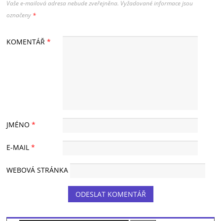
Vaše e-mailová adresa nebude zveřejněna.
Vyžadované informace jsou
označeny
*
KOMENTÁŘ
*
JMÉNO
*
E-MAIL
*
WEBOVÁ STRÁNKA