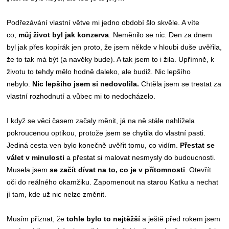
Podřezávání vlastní větve mi jedno období šlo skvěle. A víte
co,
můj život byl jak konzerva
. Neměnilo se nic. Den za dnem
byl jak přes kopírák jen proto, že jsem někde v hloubi duše uvěřila,
že to tak má být (a navěky bude). A tak jsem to i žila. Upřímně, k
životu to tehdy mělo hodně daleko, ale budiž. Nic lepšího
nebylo.
Nic lepšího jsem si nedovolila.
Chtěla jsem se trestat za
vlastní rozhodnutí a vůbec mi to nedocházelo.
I když se věci časem začaly měnit, já na ně stále nahlížela
pokroucenou optikou, protože jsem se chytila do vlastní pasti.
Jediná cesta ven bylo konečně uvěřit tomu, co vidím.
Přestat se
válet v minulosti
a přestat si malovat nesmysly do budoucnosti.
Musela jsem
se začít dívat na to, co je v přítomnosti
. Otevřít
oči do reálného okamžiku. Zapomenout na starou Katku a nechat
jí tam, kde už nic nelze změnit.
Musím přiznat, že
tohle bylo to nejtěžší
a ještě před rokem jsem