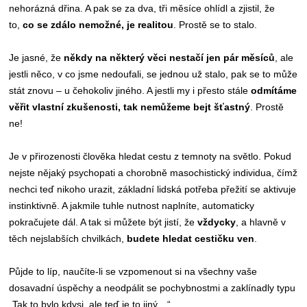
nehorázná dřina. A pak se za dva, tři měsíce ohlídl a zjistil, že
to,
co se zdálo nemožné, je realitou
. Prostě se to stalo.
Je jasné, že
někdy na některý věci nestačí jen pár měsíců
, ale
jestli něco, v co jsme nedoufali, se jednou už stalo, pak se to může
stát znovu – u čehokoliv jiného. A jestli my i přesto stále
odmítáme
věřit vlastní zkušenosti, tak nemůžeme bejt šťastný
. Prostě
ne!
Je v přirozenosti člověka hledat cestu z temnoty na světlo. Pokud
nejste nějaký psychopati a chorobně masochistický individua, čímž
nechci teď nikoho urazit, základní lidská potřeba přežití se aktivuje
instinktivně. A jakmile tuhle nutnost naplníte, automaticky
pokračujete dál. A tak si můžete být jistí, že
vždycky
, a hlavně v
těch nejslabších chvilkách,
budete hledat cestičku ven
.
Půjde to líp, naučíte-li se vzpomenout si na všechny vaše
dosavadní úspěchy a neodpálit se pochybnostmi a zaklínadly typu
„Tak to bylo kdysi, ale teď je to jiný…“