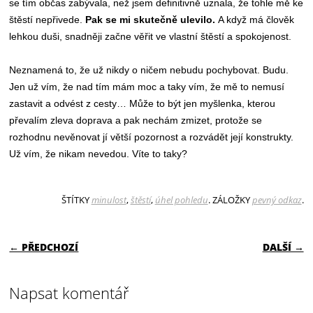
se tím občas zabývala, než jsem definitivně uznala, že tohle mě ke
štěstí nepřivede.
Pak se mi skutečně ulevilo.
A když má člověk
lehkou duši, snadněji začne věřit ve vlastní štěstí a spokojenost.
Neznamená to, že už nikdy o ničem nebudu pochybovat. Budu.
Jen už vím, že nad tím mám moc a taky vím, že mě to nemusí
zastavit a odvést z cesty… Může to být jen myšlenka, kterou
převalím zleva doprava a pak nechám zmizet, protože se
rozhodnu nevěnovat jí větší pozornost a rozvádět její konstrukty.
Už vím, že nikam nevedou. Víte to taky?
ŠTÍTKY
minulost
,
štěstí
,
úhel pohledu
. ZÁLOŽKY
pevný odkaz
.
NAVIGACE PRO PŘÍSPĚVKY
← PŘEDCHOZÍ
DALŠÍ →
Napsat komentář