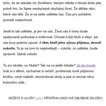
toho, že se stáváte víc člověkem, kterým někde v hloubi duše jste,
právě tím, že žijete neobyčejně obyčejný život. Že děláte věci,
které vás těší. Že si na sebe uděláte čas. Čas pro pořádné,
pomalé nadechnutí.
Jestli to tak uděláte, je jen na vás. Život vás k tomu bude
opakovaně poňoukat a směrovat. Chcete-li být hluší a slepí, asi
vás brzy potichu opustí. A
těm, kteří jeho výzvu přijmou, dovolí
cokoliv.
To je na tom to nejskvělejší – cokoliv, co uděláte, bude
správně. Úplně cokoliv.
To zní skvěle, co říkáte? Tak na co ještě čekáte?
Já jdu kreslit
,
hrát si s dětmi, vychutnat si večeři, prolistovat nově půjčenou
knížku, umýt nádobí, zkontrolovat úkoly a pak si nechat něco
krásného zdát…
MŮŽETE SI ULOŽIT
odkaz
PŘÍSPĚVKU MEZI SVÉ OBLÍBENÉ ZÁLOŽKY.