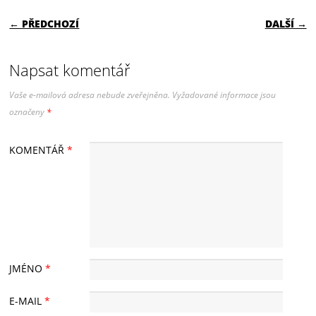
NAVIGACE PRO PŘÍSPĚVKY
← PŘEDCHOZÍ
DALŠÍ →
Napsat komentář
Vaše e-mailová adresa nebude zveřejněna.
Vyžadované informace jsou
označeny
*
KOMENTÁŘ
*
JMÉNO
*
E-MAIL
*