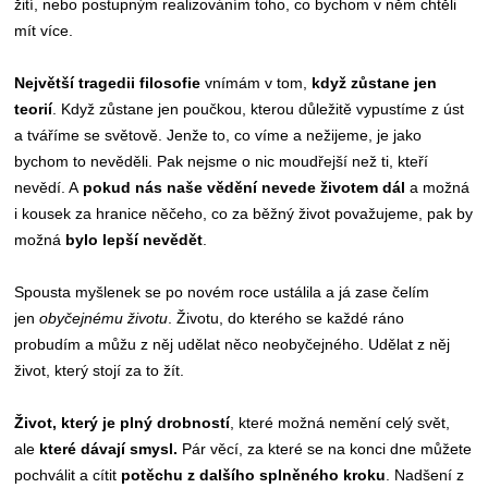
žití, nebo postupným realizováním toho, co bychom v něm chtěli
mít více.
Největší tragedii filosofie
vnímám v tom,
když zůstane jen
teorií
. Když zůstane jen poučkou, kterou důležitě vypustíme z úst
a tváříme se světově. Jenže to, co víme a nežijeme, je jako
bychom to nevěděli. Pak nejsme o nic moudřejší než ti, kteří
nevědí. A
pokud nás naše vědění nevede životem dál
a možná
i kousek za hranice něčeho, co za běžný život považujeme, pak by
možná
bylo lepší nevědět
.
Spousta myšlenek se po novém roce ustálila a já zase čelím
jen
obyčejnému životu
. Životu, do kterého se každé ráno
probudím a můžu z něj udělat něco neobyčejného. Udělat z něj
život, který stojí za to žít.
Život, který je plný drobností
, které možná nemění celý svět,
ale
které dávají smysl.
Pár věcí, za které se na konci dne můžete
pochválit a cítit
potěchu z dalšího splněného kroku
. Nadšení z