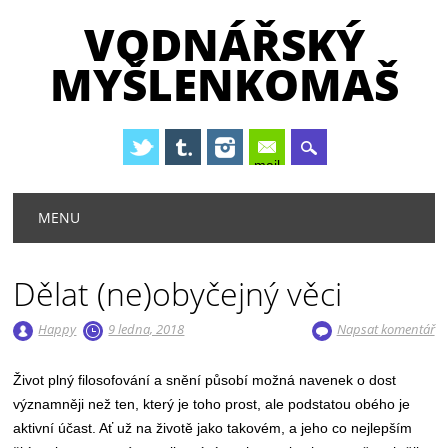
VODNÁŘSKÝ
MYŠLENKOMAŠ
mail
Hlavní navigační menu
Přejít
MENU
k
obsahu
webu
Dělat (ne)obyčejný věci
Happy
9 ledna, 2018
Napsat komentář
Život plný filosofování a snění působí možná navenek o dost
významněji než ten, který je toho prost, ale podstatou obého je
aktivní účast. Ať už na životě jako takovém, a jeho co nejlepším